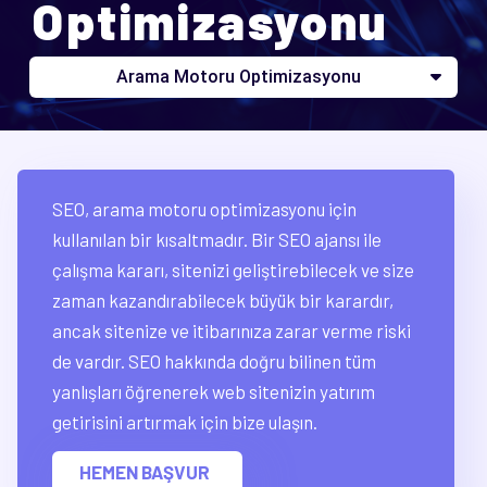
Optimizasyonu
Arama Motoru Optimizasyonu
SEO, arama motoru optimizasyonu için
kullanılan bir kısaltmadır. Bir SEO ajansı ile
çalışma kararı, sitenizi geliştirebilecek ve size
zaman kazandırabilecek büyük bir karardır,
ancak sitenize ve itibarınıza zarar verme riski
de vardır. SEO hakkında doğru bilinen tüm
yanlışları öğrenerek web sitenizin yatırım
getirisini artırmak için bize ulaşın.
HEMEN BAŞVUR