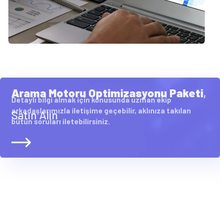
Arama Motoru Optimizasyonu Paketi
,
Detaylı bilgi almak için konusunda uzman ekip
arkadaşlarımızla iletişime geçebilir, aklınıza takılan
Satın Alın
bütün soruları iletebilirsiniz.