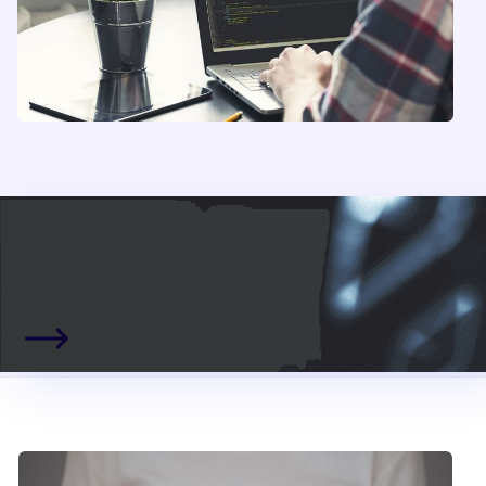
Bizimle İletişime Geçin,
İşinizi
Birlikte Büyütelim!