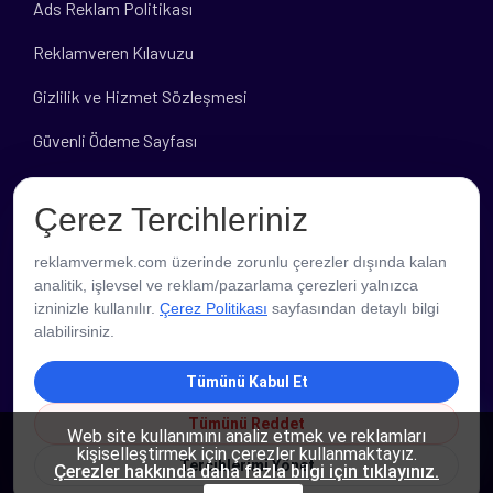
Ads Reklam Politikası
Reklamveren Kılavuzu
Gizlilik ve Hizmet Sözleşmesi
Güvenli Ödeme Sayfası
Banka Hesap Bilgileri
Çerez Tercihleriniz
reklamvermek.com üzerinde zorunlu çerezler dışında kalan
analitik, işlevsel ve reklam/pazarlama çerezleri yalnızca
izninizle kullanılır.
Çerez Politikası
sayfasından detaylı bilgi
alabilirsiniz.
Tümünü Kabul Et
Tümünü Reddet
PROFESYONEL DESTEK
Web site kullanımını analiz etmek ve reklamları
kişiselleştirmek için çerezler kullanmaktayız.
Tercihlerimi Yönet
Çerezler hakkında daha fazla bilgi için tıklayınız.