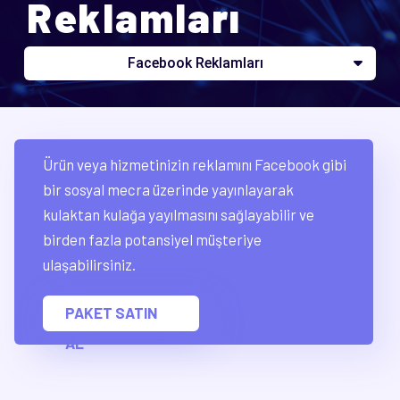
Reklamları
Facebook Reklamları
Ürün veya hizmetinizin reklamını Facebook gibi
bir sosyal mecra üzerinde yayınlayarak
kulaktan kulağa yayılmasını sağlayabilir ve
birden fazla potansiyel müşteriye
ulaşabilirsiniz.
PAKET SATIN
AL