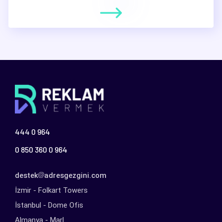
444 0 964
0 850 360 0 964
destek
adresgezgini.com
İzmir - Folkart Towers
İstanbul - Dome Ofis
Almanya - Marl