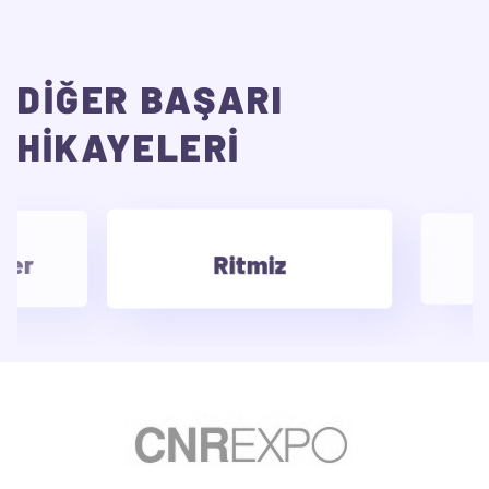
DİĞER BAŞARI
HİKAYELERİ
Ritmiz
er
B