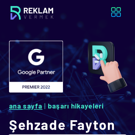
ana sayfa
|
başari hi̇kayeleri̇
Şehzade Fayton