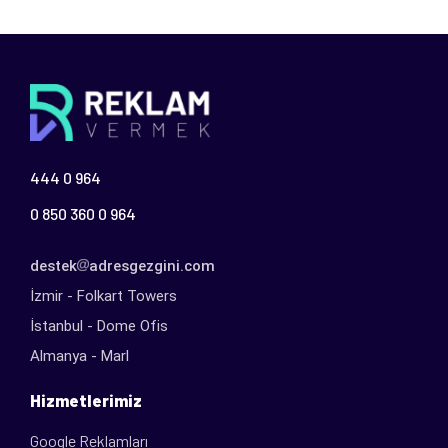
444 0 964
0 850 360 0 964
destek
adresgezgini.com
İzmir - Folkart Towers
İstanbul - Dome Ofis
Almanya - Marl
Hizmetlerimiz
Google Reklamları