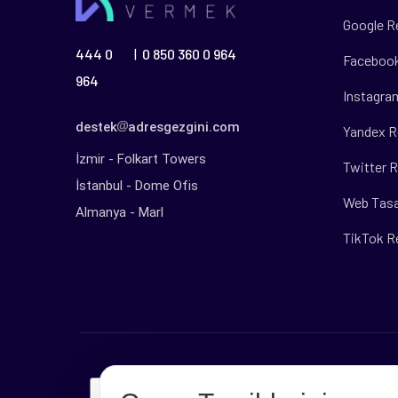
Google R
444 0
0 850 360 0 964
|
Facebook
964
Instagra
destek
adresgezgini.com
Yandex R
İzmir - Folkart Towers
Twitter R
İstanbul - Dome Ofis
Web Tas
Almanya - Marl
TikTok R