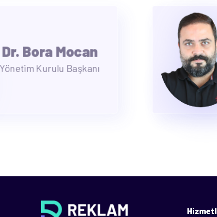
Dr. Şükrü Ozan
Yönetim Kurulu Başkan Yrd.
Hizmetl