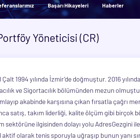
eferanslarımız
Başarı Hikayeleri
Haberler
ortföy Yöneticisi (CR)
l Çalt 1994 yılında İzmir'de doğmuştur. 2016 yılın
cılık ve Sigortacılık bölümünden mezun olmuştur.
layıp akabinde karşısına çıkan fırsatla çağrı merk
ca satış, takım liderliği, kalite ölçüm gibi birçok
ım sektörüne ilgisinden dolayı yolu AdresGezgini ile
l aktif olarak tenis sporuyla uğraşıp bunun yanı sı