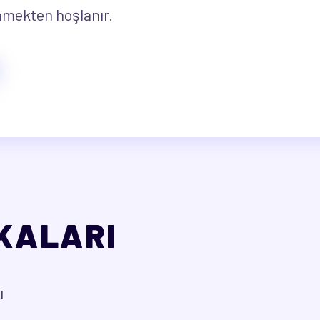
enmekten hoşlanır.
İKALARI
ı