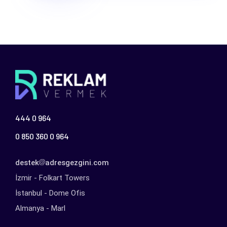
444 0 964
0 850 360 0 964
destek
adresgezgini.com
İzmir - Folkart Towers
İstanbul - Dome Ofis
Almanya - Marl