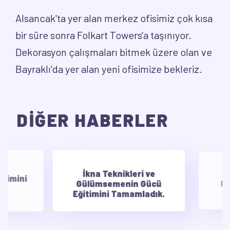
Alsancak'ta yer alan merkez ofisimiz çok kısa
bir süre sonra Folkart Towers'a taşınıyor.
Dekorasyon çalışmaları bitmek üzere olan ve
Bayraklı'da yer alan yeni ofisimize bekleriz.
DİĞER HABERLER
İkna Teknikleri ve
E
timini
Gülümsemenin Gücü
Mot
Eğitimini Tamamladık.