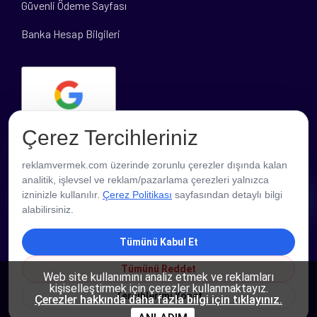
Güvenli Ödeme Sayfası
Banka Hesap Bilgileri
Çerez Tercihleriniz
reklamvermek.com üzerinde zorunlu çerezler dışında kalan
analitik, işlevsel ve reklam/pazarlama çerezleri yalnızca
PROFESYONEL DESTEK
izninizle kullanılır.
Çerez Politikası
sayfasından detaylı bilgi
alabilirsiniz.
Tümünü Kabul Et
Tümünü Reddet
Web site kullanımını analiz etmek ve reklamları
kişiselleştirmek için çerezler kullanmaktayız.
Tercihlerimi Yönet
Çerezler hakkında daha fazla bilgi için tıklayınız.
Copyright © 2026 ReklamVermek - Tüm Hakları Saklıdır.