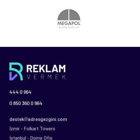
444 0 964
0 850 360 0 964
destek
adresgezgini.com
İzmir - Folkart Towers
İstanbul - Dome Ofis