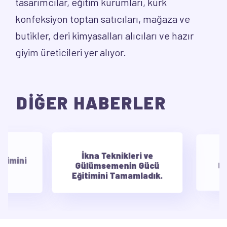
tasarımcılar, eğitim kurumları, kürk
konfeksiyon toptan satıcıları, mağaza ve
butikler, deri kimyasalları alıcıları ve hazır
giyim üreticileri yer alıyor.
DİĞER HABERLER
İkna Teknikleri ve
E
timini
Gülümsemenin Gücü
Mot
Eğitimini Tamamladık.