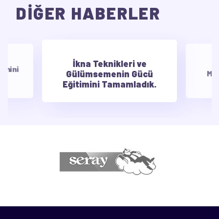
DİĞER HABERLER
İkna Teknikleri ve
E
timini
Gülümsemenin Gücü
Mot
Eğitimini Tamamladık.