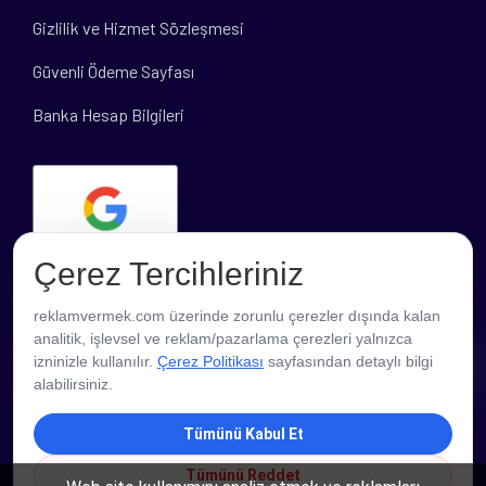
Gizlilik ve Hizmet Sözleşmesi
Güvenli Ödeme Sayfası
Banka Hesap Bilgileri
Çerez Tercihleriniz
reklamvermek.com üzerinde zorunlu çerezler dışında kalan
analitik, işlevsel ve reklam/pazarlama çerezleri yalnızca
PROFESYONEL DESTEK
izninizle kullanılır.
Çerez Politikası
sayfasından detaylı bilgi
alabilirsiniz.
Tümünü Kabul Et
Tümünü Reddet