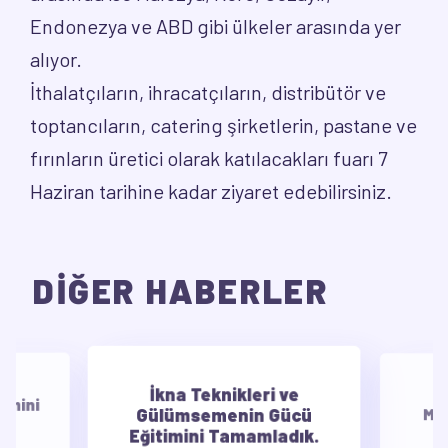
Endonezya ve ABD gibi ülkeler arasında yer
alıyor.
İthalatçıların, ihracatçıların, distribütör ve
toptancıların, catering şirketlerin, pastane ve
fırınların üretici olarak katılacakları fuarı 7
Haziran tarihine kadar ziyaret edebilirsiniz.
DİĞER HABERLER
İkna Teknikleri ve
E
timini
Gülümsemenin Gücü
Mot
Eğitimini Tamamladık.