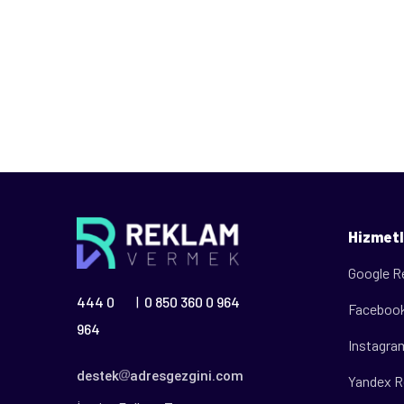
Hizmetl
Google R
444 0
0 850 360 0 964
|
Facebook
964
Instagra
destek
adresgezgini.com
Yandex R