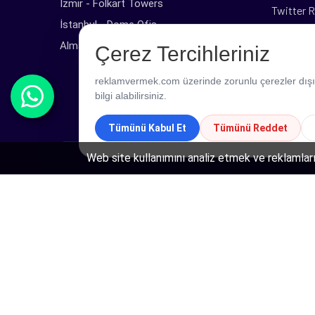
İzmir - Folkart Towers
Twitter R
İstanbul - Dome Ofis
Web Tas
Almanya - Marl
Çerez Tercihleriniz
TikTok R
reklamvermek.com üzerinde zorunlu çerezler dışında
bilgi alabilirsiniz.
Tümünü Kabul Et
Tümünü Reddet
Web site kullanımını analiz etmek ve reklamları
Copyright © 2026 ReklamVermek - Tüm Hakları Saklı