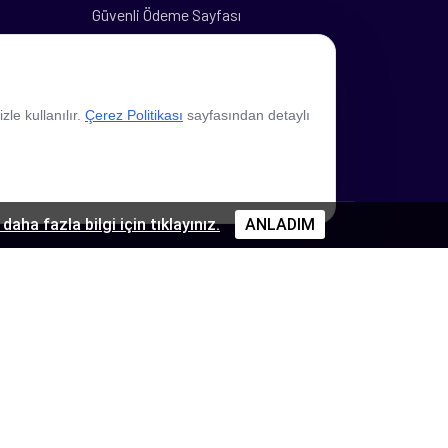
Güvenli Ödeme Sayfası
Banka Hesap Bilgileri
le kullanılır.
Çerez Politikası
sayfasından detaylı
daha fazla bilgi için tıklayınız.
ANLADIM