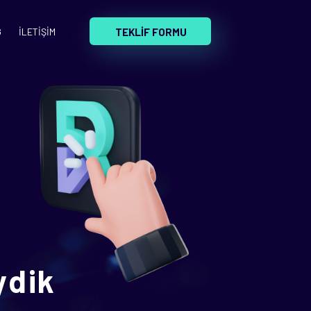
TEKLİF FORMU
G
İLETİŞİM
ydik