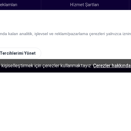
eklamları
Hizmet Şartları
arım
İş Ortaklığı
eklamları
 kalan analitik, işlevsel ve reklam/pazarlama çerezleri yalnızca izniniz
Tercihlerimi Yönet
 kişiselleştirmek için çerezler kullanmaktayız.
Çerezler hakkında 
dır.