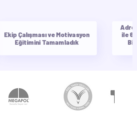
AdresG
Ekip Çalışması ve Motivasyon
ile 6
Eğitimini Tamamladık
Bil